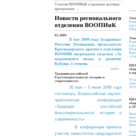
Участие ВООПИиК в краевых целевых
программах
Новости регионального
Элек
Редк
отделения ВООПИиК
сери
Ейск
05.2009
Элек
В мае 2009 года Заздравных
Редк
Наталия Леонидовна, председатель
сери
Краснодарского краевого отделения
Ейск
Книг
ВООПИК награждена медалью «За
«Сло
выдающейся вклад в развитие
Кубани»
I
степени.
ИНФ
далее...
обще
в пе
Традиции российской
благотворительности: история и
19 м
современность»
изме
30 мая – 5 июня 2008 года
2015
состоялась Всероссийская научно-
ИНФ
практическая конференция
обще
«Традиции российской
в 20
благотворительности: история и
Крае
конт
современность»
граж
Крас
В конференции приняла
Осно
участие заместитель председателя
адми