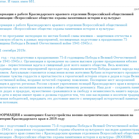
итие. И таких имен 681.
дал
рмация о работе Краснодарского краевого отделения Всероссийской общественной
низации «Всероссийское общество охраны памятников истории и культуры»
рмация о работе Краснодарского краевого отделения Всероссийской общественной
низации «Всероссийское общество охраны памятников истории и культуры»
т по программе экспедиции по местам боевой славы земляков – защитников отечества в
овскую область в рамках мероприятий, посвященных подготовке к празднованию 75
вщины Победы в Великой Отечественной войне 1941-1945г.г.
1 сентября 2019г.
 год – год подготовки к празднованию 75-й годовщины Победы в Великой Отечественной
е 1941-1945г.г. Организация и проведение на самом высоком уровне празднования юбилея
ды – первостепенная задача и священный долг всего нашего общества. Весь комплекс
одимых при этом мероприятий проходит под знаменем величия Победы нашего народа над
змом. Актуальным становится осмысления всеми жителями Кубани исторического прошлог
итание чувства гордости и причастности к героической истории отцов и дедов в годы Вели
ественной войны, воздание почестей старшему поколению. Посещение мест захоронений
нцев в других регионах России служит укреплению позиций Краснодарского края в вопрос
иотического воспитания населения и общественному резонансу. Наш долг – сохранить памя
х дедах и прадедах, мужественно сражавшихся за свободу и независимость нашего народа.
 дети и внуки имеют право и должны гордится тем, что они наследники и носители традиц
ления победителей, передавать это достояние вместе с немеркнущей исторической памятью
м потомкам.
дал
ОРМАЦИЯ о мониторинге благоустройства военно-патриотических памятников на
итории Краснодарского края в 2019 году
язи с подготовкой к празднованию 75-й годовщины Победы в Великой Отечественной войне
-1945г.г. управление государственной охраны объектов культурного наследия администра
нодарского края совместно с Краснодарским краевым отделением Всероссийской обществе
низации «Всероссийское общество охраны памятников истории и культуры» (ВООПИК)