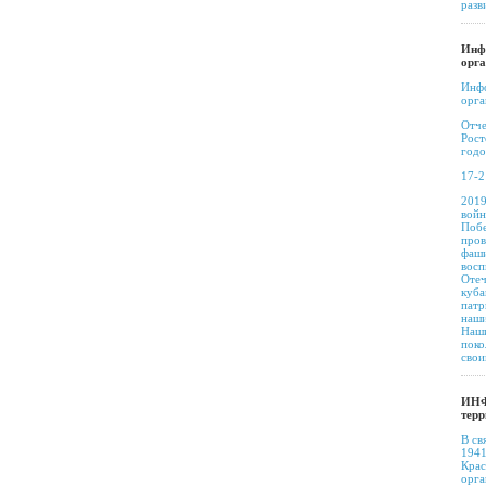
разв
Инфо
орга
Инфо
орга
Отче
Рост
годо
17-2
2019
войн
Побе
пров
фаши
восп
Отеч
куба
патр
наши
Наши
поко
свои
ИНФ
терр
В св
1941
Крас
орга