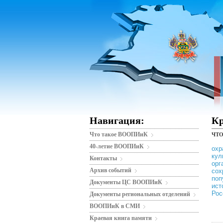
Навигация:
Кр
Что такое ВООПИиК
ЧТО
«В
40-летие ВООПИиК
охр
ку
Контакты
ор
Архив событий
со
по
Документы ЦС ВООПИиК
ист
Рос
Документы региональных отделений
ВООПИиК в СМИ
Краевая книга памяти