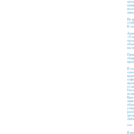
орга
памя
посе
заве
Во в
1100
К эт
Адми
«О м
орга
объе
насл
Памя
обще
прил
В со
сент
крае
софи
пров
уста
Отеч
полн
Крас
заяв
обра
утве
расп
захо
Лаби
***
В пе