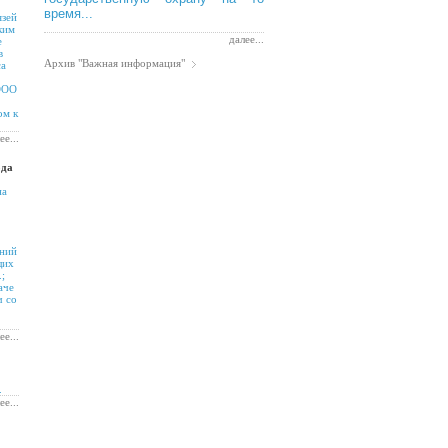
время...
язей
ким
далее...
е
в
Архив "Важная информация"
са
 ООО
ом к
ее...
ода
на
ений
щих
;
аче
ч со
ее...
.
ее...