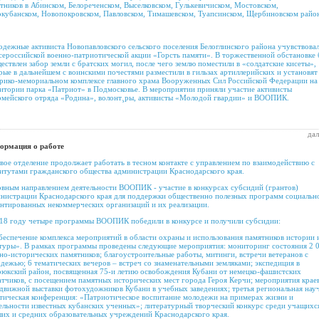
тников в Абинском, Белореченском, Выселковском, Гулькевичиском, Мостовском,
кубанском, Новопокровском, Павловском, Тимашевском, Туапсинском, Щербиновском райо
дежные активиста Новопавловского сельского поселения Белоглинского района учувствова
сероссийской военно-патриотической акции «Горсть памяти». В торжественной обстановке
ествлен забор земли с братских могил, после чего землю поместили в «солдатские кисеты»,
рые в дальнейшем с воинскими почестями разместили в гильзах артиллерийских и установят
рико-мемориальном комплексе главного храма Вооруженных Сил Российской Федерации на
итории парка «Патриот» в Подмосковье. В мероприятии приняли участие активисты
мейского отряда «Родина», волонт¸ры, активисты «Молодой гвардии» и ВООПИК.
дал
ормация о работе
вое отделение продолжает работать в тесном контакте с управлением по взаимодействию с
итутами гражданского общества администрации Краснодарского края.
вным направлением деятельности ВООПИК - участие в конкурсах субсидий (грантов)
нистрации Краснодарского края для поддержки общественно полезных программ социальн
нтированных некоммерческих организаций и их реализации.
18 году четыре программы ВООПИК победили в конкурсе и получили субсидии:
беспечение комплекса мероприятий в области охраны и использования памятников истории 
туры». В рамках программы проведены следующие мероприятия: мониторинг состояния 2 
но-исторических памятников; благоустроительные работы, митинги, встречи ветеранов с
дежью; 6 тематических вечеров – встреч со знаменательными земляками; экспедиция в
юкский район, посвященная 75-и летию освобождения Кубани от немецко-фашистских
атчиков, с посещением памятных исторических мест города Героя Керчи; мероприятия крае
движной выставки фотохудожников Кубани в учебных заведениях; третья региональная нау
тическая конференция: «Патриотическое воспитание молодежи на примерах жизни и
ельности известных кубанских ученных»; литературный творческий конкурс среди учащихс
их и средних образовательных учреждений Краснодарского края.