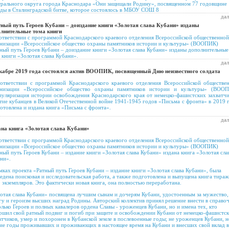
рального округа города Краснодара «Они защищали Родину», посвященном 77 годовщине
ды в Сталинградской битве, которое состоялось в МБОУ СОШ 8
дал
ный путь Героев Кубани – доиздание книги «Золотая слава Кубани» изданы
олнительные тома книги
ответствии с программой Краснодарского краевого отделения Всероссийской общественной
низации «Всероссийское общество охраны памятников истории и культуры» (ВООПИК)
ный путь Героев Кубани – доиздание книги «Золотая слава Кубани» изданы дополнительные
 книги «Золотая слава Кубани».
дал
кабре 2019 года состоялся актив ВООПИК, посвященный Дню неизвестного солдата
ответствии с программой Краснодарского краевого отделения Всероссийской обществе
анизации «Всероссийское общество охраны памятников истории и культуры» (ВОО
уляризация истории освобождения Краснодарского края от немецко-фашистских захватчи
тие кубанцев в Великой Отечественной войне 1941-1945 годов «Письма с фронта» в 2019 
отовлена и издана книга «Письма с фронта».
дал
на книга «Золотая слава Кубани»
ответствии с программой Краснодарского краевого отделения Всероссийской общественной
низации «Всероссийское общество охраны памятников истории и культуры» (ВООПИК)
ный путь Героев Кубани – издание книги «Золотая слава Кубани» издана книга «Золотая сла
ни».
мках проекта «Ратный путь Героев Кубани – издание книги «Золотая слава Кубани», была
едена поисковая и исследовательская работа, а также подготовлена и выпущена книга тира
 экземпляров. Это фактически новая книга, она полностью переработана.
отая слава Кубани» посвящена лучшим сынам и дочерям Кубани, удостоенным за мужество,
гу и героизм высших наград Родины. Авторский коллектив принял решение внести в справо
олько Героев и полных кавалеров ордена Славы - уроженцев Кубани, но и имена тех, кто
ршил свой ратный подвиг и погиб при защите и освобождении Кубани от немецко-фашистс
атчиков, умер и похоронен в Кубанской земле в послевоенные годы; не уроженцев Кубани, н
ие годы проживавших и проживающих в настоящее время на Кубани и внесших свой вклад в