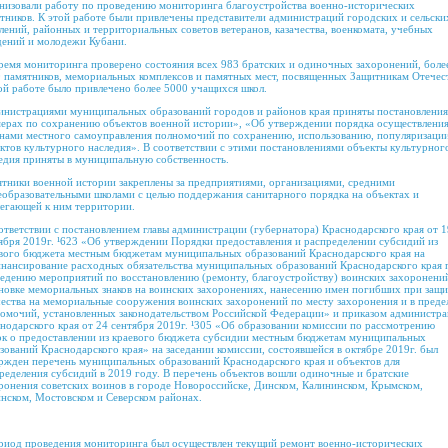
низовали работу по проведению мониторинга благоустройства военно-исторических
тников. К этой работе были привлечены представители администраций городских и сельски
лений, районных и территориальных советов ветеранов, казачества, военкомата, учебных
дений и молодежи Кубани.
ремя мониторинга проверено состояния всех 983 братских и одиночных захоронений, боле
 памятников, мемориальных комплексов и памятных мест, посвященных Защитникам Отечест
ой работе было привлечено более 5000 учащихся школ.
нистрациями муниципальных образований городов и районов края приняты постановления
ерах по сохранению объектов военной истории», «Об утверждении порядка осуществлени
нами местного самоуправления полномочий по сохранению, использованию, популяризаци
ктов культурного наследия». В соответствии с этими постановлениями объекты культурног
едия приняты в муниципальную собственность.
тники военной истории закреплены за предприятиями, организациями, средними
образовательными школами с целью поддержания санитарного порядка на объектах и
егающей к ним территории.
ответствии с постановлением главы администрации (губернатора) Краснодарского края от 1
ября 2019г. ¹623 «Об утверждении Порядки предоставления и распределении субсидий из
вого бюджета местным бюджетам муниципальных образований Краснодарского края на
нансирование расходных обязательства муниципальных образований Краснодарского края 
едению мероприятий по восстановлению (ремонту, благоустройству) воинских захоронени
новке мемориальных знаков на воинских захоронениях, нанесению имен погибших при защи
ества на мемориальные сооружения воинских захоронений по месту захоронения и в преде
омочий, установленных законодательством Российской Федерации» и приказом администр
нодарского края от 24 сентября 2019г. ¹305 «Об образовании комиссии по рассмотрению
ок о предоставлении из краевого бюджета субсидии местным бюджетам муниципальных
зований Краснодарского края» на заседании комиссии, состоявшейся в октябре 2019г. был
ржден перечень муниципальных образований Краснодарского края и объектов для
ределения субсидий в 2019 году. В перечень объектов вошли одиночные и братские
ронения советских воинов в городе Новороссийске, Динском, Калининском, Крымском,
нском, Мостовском и Северском районах.
риод проведения мониторинга был осуществлен текущий ремонт военно-исторических