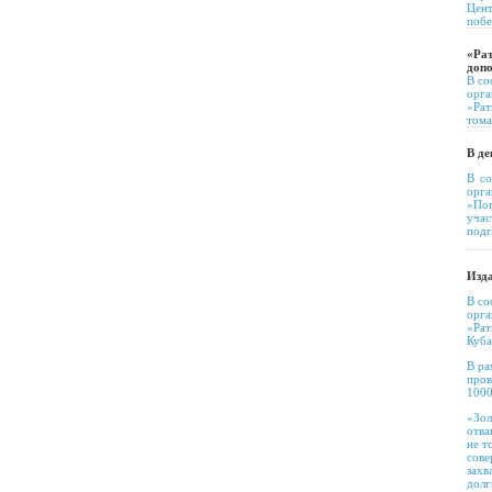
Цент
побе
«Рат
доп
В со
орга
«Рат
тома
В де
В со
орг
«Поп
учас
подг
Изда
В со
орга
«Рат
Куба
В ра
пров
1000
«Зол
отва
не т
сове
захв
долг