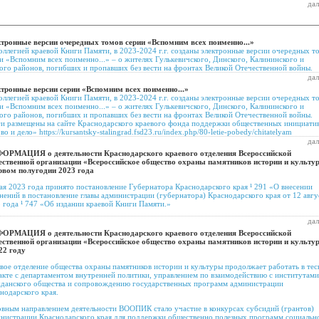
дал
тронные версии очередных томов серии «Вспомним всех поименно...»
оллегией краевой Книги Памяти, в 2023-2024 г.г. созданы электронные версии очередных т
и «Вспомним всех поименно...» – о жителях Гулькевичского, Динского, Калининского и
ого районов, погибших и пропавших без вести на фронтах Великой Отечественной войны.
дал
тронные версии серии «Вспомним всех поименно...»
оллегией краевой Книги Памяти, в 2023-2024 г.г. созданы электронные версии очередных т
и «Вспомним всех поименно...» – о жителях Гулькевичского, Динского, Калининского и
ого районов, погибших и пропавших без вести на фронтах Великой Отечественной войны.
и размещены на сайте Краснодарского краевого фонда поддержки общественных инициати
во и дело» https://kursantsky-stalingrad.fsd23.ru/index.php/80-letie-pobedy/chitatelyam
дал
ОРМАЦИЯ о деятельности Краснодарского краевого отделения Всероссийской
ственной организации «Всероссийское общество охраны памятников истории и культу
рвом полугодии 2023 года
ая 2023 года принято постановление Губернатора Краснодарского края ¹ 291 «О внесении
нений в постановление главы администрации (губернатора) Краснодарского края от 12 авгу
 года ¹ 747 «Об издании краевой Книги Памяти.»
дал
ОРМАЦИЯ о деятельности Краснодарского краевого отделения Всероссийской
ственной организации «Всероссийское общество охраны памятников истории и культу
22 году
вое отделение общества охраны памятников истории и культуры продолжает работать в те
акте с департаментом внутренней политики, управлением по взаимодействию с институтами
данского общества и сопровождению государственных программ администрации
нодарского края.
вным направлением деятельности ВООПИК стало участие в конкурсах субсидий (грантов)
нистрации Краснодарского края для поддержки общественно полезных программ социальн