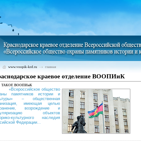
www.voopik-krd.ru
главная
аснодарское краевое отделение ВООПИиК
 ТАКОЕ ВООПИиК
сероссийское общество
аны памят­ников истории и
льтуры» – общественная
ганизация, имеющая целью
хранение, возрождение и
пуляризацию объектов
орико-культурного наследия
сийской Федерации...