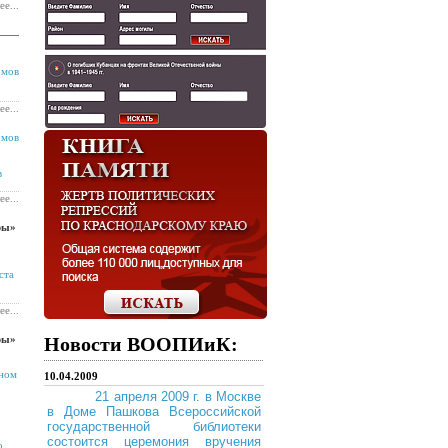
ее...
омов
ее...
омов
в
ее...
ры»
ста
ее...
ры»
Новости ВООПИиК:
сном
10.04.2009
21 апреля 2009 г. в Москве
в Доме Пашкова Всероссийской
государственной библиотеки
состоится церемония вручения
о