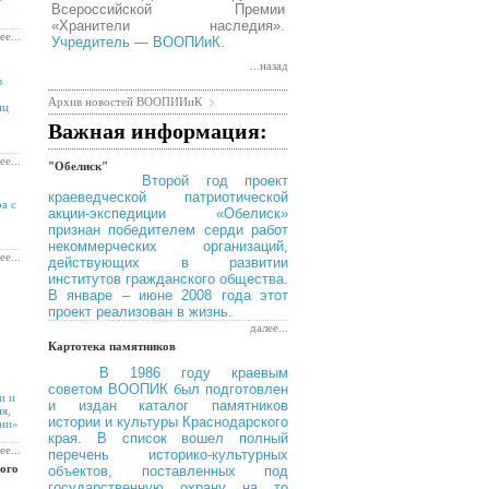
Всероссийской Премии
«Хранители наследия»
.
ее...
Учредитель — ВООПИиК.
...назад
в
Архив новостей ВООПИИиК
иц
Важная информация:
ее...
"Обелиск"
Второй год проект
краеведческой патриотической
а с
акции-экспедиции «Обелиск»
признан победителем серди работ
некоммерческих организаций,
ее...
действующих в развитии
институтов гражданского общества.
В январе – июне 2008 года этот
проект реализован в жизнь.
далее...
Картотека памятников
В 1986 году краевым
советом ВООПИК был подготовлен
и и
и издан каталог памятников
я,
истории и культуры Краснодарского
ани»
края. В список вошел полный
ее...
перечень историко-культурных
вого
объектов, поставленных под
государственную охрану на то