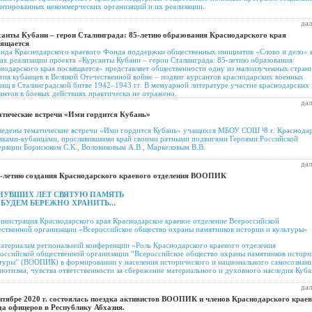
нтированных некоммерческих организаций и их реализации.
дал
анты Кубани – герои Сталинграда: 85-летию образования Краснодарского края
вящается
нда Краснодарского краевого Фонда поддержки общественных инициатив «Слово и дело» 
ах реализации проекта «Курсанты Кубани – герои Сталинграда: 85-летию образования
нодарского края посвящается» представляет общественности одну из малоизученных стран
тия кубанцев в Великой Отечественной войне – подвиг курсантов краснодарских военных
ищ в Сталинградской битве 1942–1943 гг. В мемуарной литературе участие краснодарских
антов в боевых действиях практически не отражено.
дал
тические встречи «Ими гордится Кубань»
едены тематические встречи «Ими гордится Кубань» учащихся МБОУ СОШ ¹8 г. Краснодар
яками-кубанцами, прославившими край своими ратными подвигами Героями Российской
рации Борисюком С.К., Воловиковым А.В., Маркеловым В.В.
дал
5-летию создания Краснодарского краевого отделения ВООПИК
НУВШИХ ЛЕТ СВЯТУЮ ПАМЯТЬ
БУДЕМ БЕРЕЖНО ХРАНИТЬ...
нистрация Краснодарского края Краснодарское краевое отделение Всероссийской
ственной организации «Всероссийское общество охраны памятников истории и культуры»
атериалам региональной конференции «Роль Краснодарского краевого отделения
оссийской общественной организации “Всероссийское общество охраны памятников истори
туры” (ВООПИК) в формировании у населения исторического и национального самосознани
иотизма, чувства ответственности за сбережение материального и духовного наследия Куб
дал
нтябре 2020 г. состоялась поездка активистов ВООПИК и членов Краснодарского крае
а офицеров в Республику Абхазия.