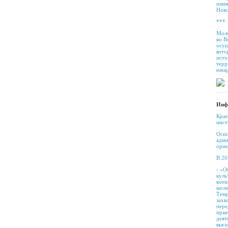
памя
Ново
***
Моло
во В
осущ
кото
исто
терр
юнар
Инф
Крае
инст
Осно
адми
орие
В 20
- «О
куль
воен
моло
Темр
захв
пере
прак
деят
высш