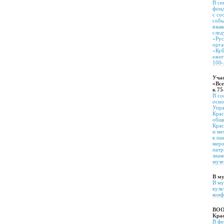
В се
фонд
с со
собы
язык
след
«Рус
орга
«Куб
ежег
100-
Учас
«Все
к 7
В со
осно
Упра
Крас
обще
Крас
и ме
к па
меро
патр
знам
музе
В му
В му
куль
конф
ВОО
Кра
В фе