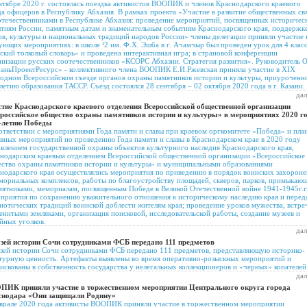
нтябре 2020 г. состоялась поездка активистов ВООПИК и членов Краснодарского краевого
а офицеров в Республику Абхазия. В рамках проекта «Участие в развитие общественных св
отечественниками в Республике Абхазия: проведение мероприятий, посвященных историчес
тиям России, памятным датам и знаменательным событиям Краснодарского края, поддержк
ов, культуры и национальных традиций народов России» члены делегации приняли участие 
ующих мероприятиях: в школе ¹2 им. Ф.Х. Эшба в г. Ачамчыр был проведен урок для 4 клас
ский толковый словарь» и проведена интерактивная игра; в страновой конференции
низации русских соотечественников «КСОРС Абхазии. Стратегия развития». Руководитель
аньПроектРесурс» - коллективного члена ВООПИК Е.И.Ржевская приняла участие в XIX
одном Всероссийском съезде органов охраны памятников истории и культуры, приуроченн
летию образования ТАССР. Съезд состоялся 28 сентября – 02 октября 2020 года в г. Казани.
дал
тие Краснодарского краевого отделения Всероссийской общественной организации
российское общество охраны памятников истории и культуры» в мероприятиях 2020 г
5-летию Победы
ответствии с мероприятиями Года памяти и славы при краевом оргкомитете «Победа» и пла
вных мероприятий по проведению Года памяти и славы в Краснодарском крае в 2020 году
влением государственной охраны объектов культурного наследия Краснодарского края,
нодарским краевым отделением Всероссийской общественной организации «Всероссийское
ство охраны памятников истории и культуры» и муниципальными образованиями
нодарского края осуществлялись мероприятия по приведению в порядок воинских захорон
мориальных комплексов, работы по благоустройству площадей, скверов, парков, примыкаю
мятниками, мемориалам, посвященным Победе в Великой Отечественной войне 1941-1945г.г.
приятия по сохранению уважительного отношения к историческому наследию края и перед
иотических традиций воинской доблести жителям края; проведение уроков мужества, встре
енитыми земляками, организация поисковой, исследовательской работы, создание музеев и
йных уголков.
дал
зей истории Сочи сотрудниками ФСБ передано 111 предметов
зей истории Сочи сотрудниками ФСБ передано 111 предметов, представляющую историко-
турную ценность. Артефакты выявлены во время оперативно-розыскных мероприятий и
искованы в собственность государства у нелегальных коллекционеров и «черных» копателей
дал
ПИК приняли участие в торжественном мероприятии Центрального округа города
снодара «Они защищали Родину»
врале 2020 года активисты ВООПИК приняли участие в торжественном мероприятии