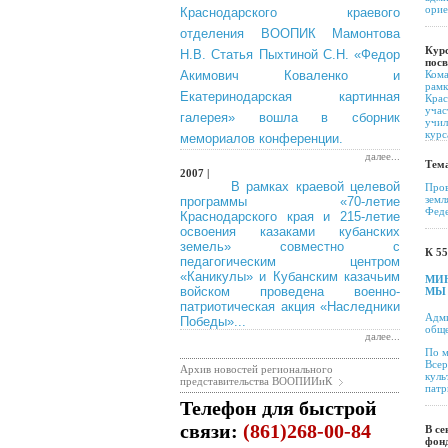
орие
Краснодарского краевого
отделения ВООПИК Мамонтова
Курс
Н.В. Статья Пыхтиной С.Н. «Федор
пос
Акимович Коваленко и
Кома
рамк
Екатеринодарская картинная
Крас
учас
галерея» вошла в сборник
учил
курс
мемориалов конференции.
далее...
Тема
2007 |
В рамках краевой целевой
Пров
земл
программы «70-летие
Феде
Краснодарского края и 215-летие
освоения казаками кубанских
земель» совместно с
К 5
педагогическим центром
«Каникулы» и Кубанским казачьим
МИ
войском проведена военно-
МЫ 
патриотическая акция «Наследники
Адми
Победы»...
обще
далее...
По м
Всер
Архив новостей регионального
куль
представительства ВООПИИиК
патр
Телефон для быстрой
связи:
(861)268-00-84
В се
фонд