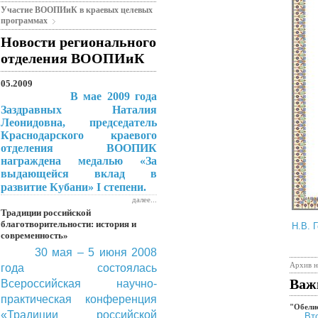
Участие ВООПИиК в краевых целевых
программах
Новости регионального
отделения ВООПИиК
05.2009
В мае 2009 года
Заздравных Наталия
Леонидовна, председатель
Краснодарского краевого
отделения ВООПИК
награждена медалью «За
выдающейся вклад в
I
степени.
развитие Кубани»
далее...
Традиции российской
ООО 
благотворительности: история и
Н.В. 
современность»
30 мая – 5 июня 2008
Архив 
года состоялась
Важ
Всероссийская научно-
практическая конференция
"Обели
«Традиции российской
Вт