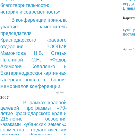
серди
благотворительности:
В янва
история и современность»
Картот
В конференции приняла
участие заместитель
культ
председателя
постав
Краснодарского краевого
отделения ВООПИК
Архив 
Мамонтова Н.В. Статья
Пыхтиной С.Н. «Федор
Акимович Коваленко и
Екатеринодарская картинная
галерея» вошла в сборник
мемориалов конференции.
далее...
2007 |
В рамках краевой
целевой программы «70-
летие Краснодарского края и
215-летие освоения
казаками кубанских земель»
совместно с педагогическим