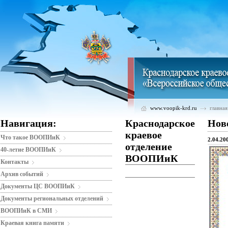
www.voopik-krd.ru
главная
Навигация:
Краснодарское
Нов
краевое
Что такое ВООПИиК
2.04.20
отделение
40-летие ВООПИиК
ВООПИиК
Контакты
Архив событий
Документы ЦС ВООПИиК
Документы региональных отделений
ВООПИиК в СМИ
Краевая книга памяти