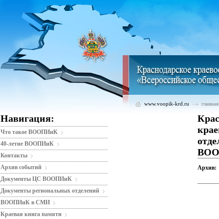
www.voopik-krd.ru
главная
Навигация:
Крас
крае
Что такое ВООПИиК
отде
40-летие ВООПИиК
ВО
Контакты
Архив событий
Архив:
Документы ЦС ВООПИиК
Документы региональных отделений
ВООПИиК в СМИ
Краевая книга памяти